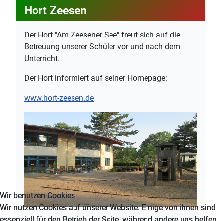
Hort Zeesen
Der Hort "Am Zeesener See" freut sich auf die
Betreuung unserer Schüler vor und nach dem
Unterricht.
Der Hort informiert auf seiner Homepage:
www.hort-zeesen.de
Wir benutzen Cookies
Wir benutzen Cookies
Wir nutzen Cookies auf unserer Website. Einige von ihnen sind
Wir nutzen Cookies auf unserer Website. Einige von ihnen sind
essenziell für den Betrieb der Seite, während andere uns helfen,
essenziell für den Betrieb der Seite, während andere uns helfen,